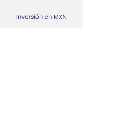
Inversión en MXN
$999.00
Quiero Inscribirme
Contáctame
hola@claucampillo.com
​Términos y condiciones