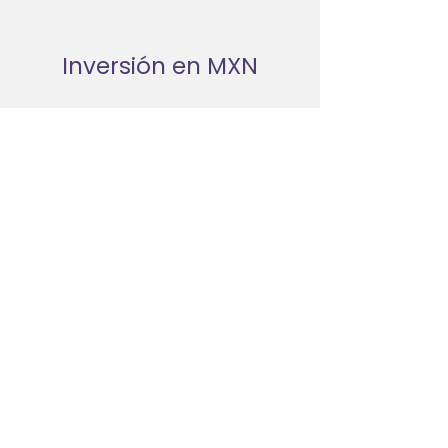
Inversión en MXN
$300.00
Quiero Inscribirme
Contáctame
hola@claucampillo.com
​Términos y condiciones