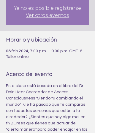
Ya no es posible registrarse
Ver otros eventos
Horario y ubicación
08 feb 2024, 7:00 p.m. – 9:00 p.m. GMT-6
Taller online
Acerca del evento
Esta clase está basada en el libro del Dr. 
Dain Heer Cocreador de Access 
Consciousness "Siendo tú cambiando el 
mundo"  ¿Te ha pasado que te comparas 
con todas las personas que están a tu 
alrededor? ¿Sientes que hay algo mal en 
ti? ¿Crees que tienes que actuar de 
"cierta manera" para poder encajar en los 