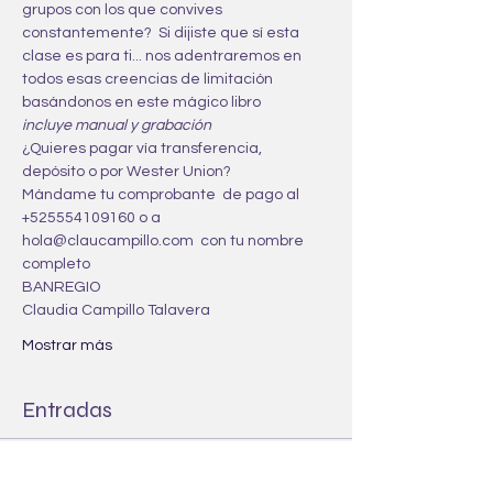
grupos con los que convives 
constantemente?  Si dijiste que sí esta 
clase es para ti... nos adentraremos en 
todos esas creencias de limitación 
basándonos en este mágico libro
incluye manual y grabación
¿Quieres pagar vía transferencia, 
depósito o por Wester Union? 
Mándame tu comprobante  de pago al 
+525554109160 o a 
hola@claucampillo.com  con tu nombre 
completo
BANREGIO
Claudia Campillo Talavera 
Mostrar más
Entradas
Venta finalizada