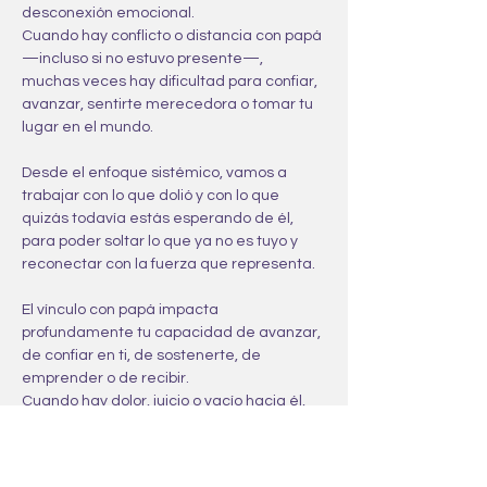
desconexión emocional.
Cuando hay conflicto o distancia con papá 
—incluso si no estuvo presente—, 
muchas veces hay dificultad para confiar, 
avanzar, sentirte merecedora o tomar tu 
lugar en el mundo.
Desde el enfoque sistémico, vamos a 
trabajar con lo que dolió y con lo que 
quizás todavía estás esperando de él, 
para poder soltar lo que ya no es tuyo y 
reconectar con la fuerza que representa.
El vínculo con papá impacta 
profundamente tu capacidad de avanzar, 
de confiar en ti, de sostenerte, de 
emprender o de recibir.
Cuando hay dolor, juicio o vacío hacia él, 
muchas veces hay una parte de ti que 
sigue esperando su aprobación, su 
presencia o su mirada… incluso si ya no 