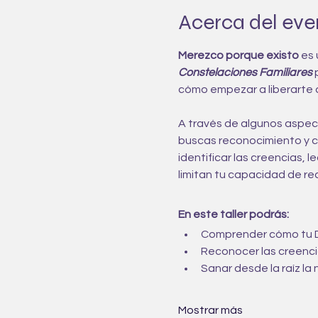
Acerca del eve
Merezco porque existo
 es 
Constelaciones Familiares
 
cómo empezar a liberarte d
A través de algunos aspect
buscas reconocimiento y co
identificar las creencias,
limitan tu capacidad de reci
En este taller podrás:
Comprender cómo tu Di
Reconocer las creencia
Sanar desde la raíz l
Mostrar más