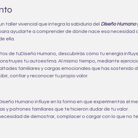
nto
un taller vivencial que integra la sabiduría del 
Diseño Humano
 
para ayudarte a comprender de dónde nace esa necesidad de
e ella.
os de tuDiseño Humano, descubrirás cómo tu energía influye 
nstruyes tu autoestima. Al mismo tiempo, mediante ejercicio
 lealtades familiares y cargas emocionales que has sostenido 
bir, confiar y reconocer tu propio valor.
seño Humano influye en la forma en que experimentas el me
s y patrones familiares que te hicieron dudar de tu valor.
a necesidad de demostrar, complacer o cargar con lo que no t