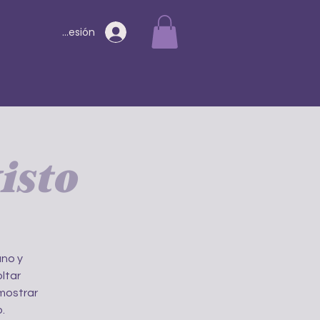
Iniciar sesión
isto
ano y
ltar
mostrar
.