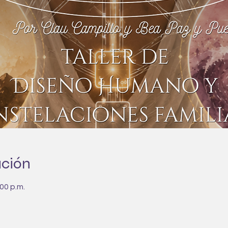
ación
00 p.m.