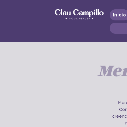
Inicio
Mer
Mere
Con
creenc