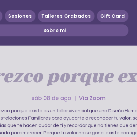
Sesiones
Talleres Grabados
Gift Card
Sobre mi
ezco porque ex
sáb 08 de ago
  |  
Vía Zoom
zco porque existo es un taller vivencial que une Diseño Hum
stelaciones Familiares para ayudarte a reconocer tu valor, so
ias que te hacen dudar de ti y recordar que no tienes que de
nada para merecer. Porque tu valor no se gana: existe contigo