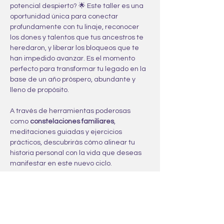
potencial despierto? 🌟 Este taller es una 
oportunidad única para conectar 
profundamente con tu linaje, reconocer 
los dones y talentos que tus ancestros te 
heredaron, y liberar los bloqueos que te 
han impedido avanzar. Es el momento 
perfecto para transformar tu legado en la 
base de un año próspero, abundante y 
lleno de propósito.
A través de herramientas poderosas 
como 
constelaciones familiares
, 
meditaciones guiadas y ejercicios 
prácticos, descubrirás cómo alinear tu 
historia personal con la vida que deseas 
manifestar en este nuevo ciclo. 
✨ 
Lo que trabajarás en este taller:
• Reconocer y activar los dones y talentos 
heredados de tu linaje.
• Liberar patrones familiares que limitan tu 